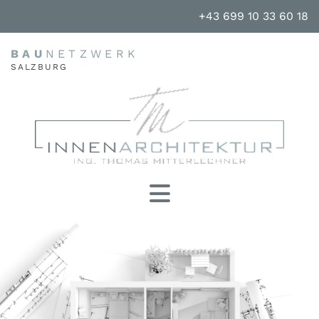
+43 699 10 33 60 18
BAU
NETZWERK
SALZBURG